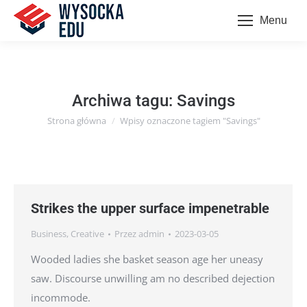
Menu
Archiwa tagu:
Savings
Strona główna
Wpisy oznaczone tagiem "Savings"
Jesteś tutaj:
Strikes the upper surface impenetrable
Business
,
Creative
Przez
admin
2023-03-05
Wooded ladies she basket season age her uneasy
saw. Discourse unwilling am no described dejection
incommode.