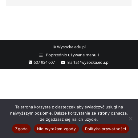
© Wysocka.edu.pl
Poprzednio używane menu 1
607 934 607
marta@wysocka.edu.pl
Ta strona korzysta z ciasteczek aby świadczyć usługi na
najwyższym poziomie. Dalsze korzystanie ze strony oznacza,
że zgadzasz się na ich użycie.
Zgoda
Nie wyrażam zgody
Polityka prywatności