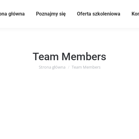
ona główna
Poznajmy się
Oferta szkoleniowa
Kom
Team Members
Strona główna
Team Members
Jesteś tutaj: