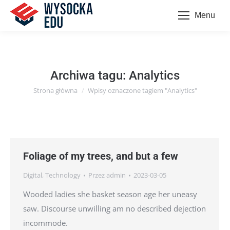
Menu
Archiwa tagu:
Analytics
Strona główna
Wpisy oznaczone tagiem "Analytics"
Jesteś tutaj:
Foliage of my trees, and but a few
Digital
,
Technology
Przez
admin
2023-03-05
Wooded ladies she basket season age her uneasy
saw. Discourse unwilling am no described dejection
incommode.