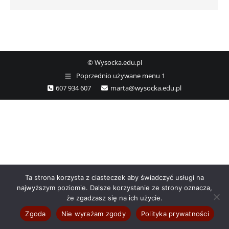
© Wysocka.edu.pl
Poprzednio używane menu 1
607 934 607
marta@wysocka.edu.pl
Ta strona korzysta z ciasteczek aby świadczyć usługi na
najwyższym poziomie. Dalsze korzystanie ze strony oznacza,
że zgadzasz się na ich użycie.
Zgoda
Nie wyrażam zgody
Polityka prywatności