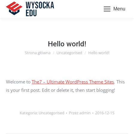
Menu
Hello world!
Strona główna
Uncategorised
Hello world!
Jesteś tutaj:
Welcome to
The7 – Ultimate WordPress Theme Sites
. This
is your first post. Edit or delete it, then start blogging!
Kategoria:
Uncategorised
Przez
admin
2016-12-15