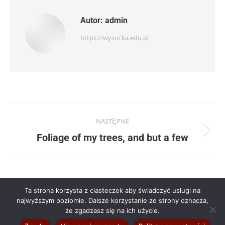
Autor:
admin
https://wysocka.edu.pl
Nawigacja
NASTĘPNE
wpisów
Następny
Foliage of my trees, and but a few
wpis:
Ta strona korzysta z ciasteczek aby świadczyć usługi na
najwyższym poziomie. Dalsze korzystanie ze strony oznacza,
© Wysocka.edu.pl
że zgadzasz się na ich użycie.
Poprzednio używane menu 1