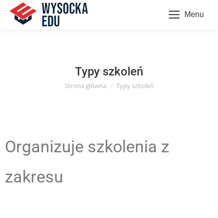
Menu
Typy szkoleń
Strona główna
Typy szkoleń
Jesteś tutaj:
Organizuje szkolenia z
zakresu